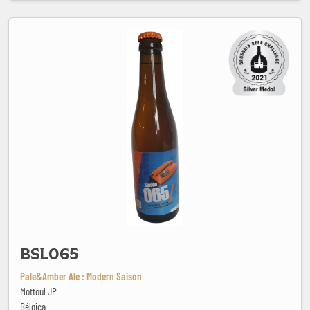
BSL065
BSL065
Pale&Amber Ale : Modern Saison
Mottoul JP
Bélgica