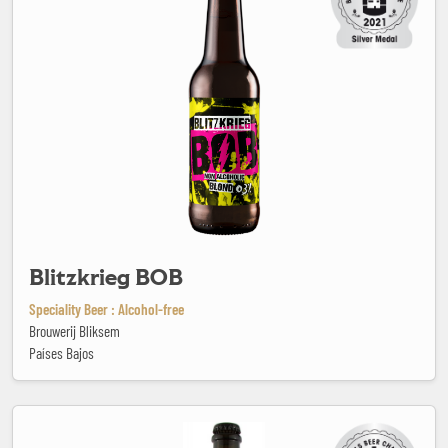
Blitzkrieg BOB
Speciality Beer : Alcohol-free
Brouwerij Bliksem
Países Bajos
Blonde Muscat Bio