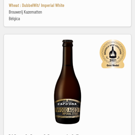
Wheat : DubbelWit/ Imperial White
Brouwerij Kazematten
Bélgica
Wood Aged Imperial Stout