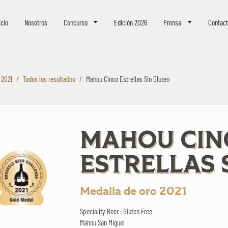
eer Challenge
icio
Nosotros
Concurso
Edición 2026
Prensa
Contac
 2021
Todos los resultados
Mahou Cinco Estrellas Sin Gluten
MAHOU CIN
ESTRELLAS 
Medalla de oro 2021
Speciality Beer : Gluten Free
Mahou San Miguel