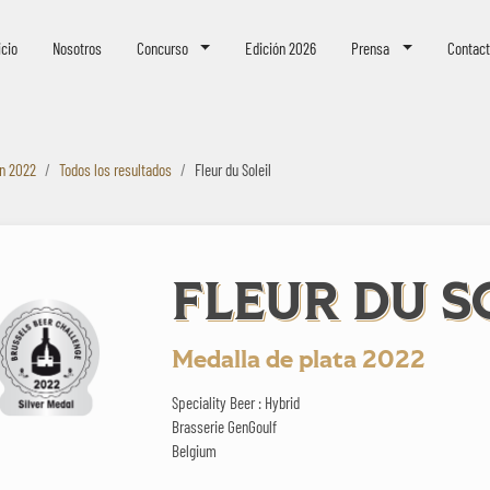
eer Challenge
icio
Nosotros
Concurso
Edición 2026
Prensa
Contac
ón 2022
Todos los resultados
Fleur du Soleil
FLEUR DU S
Medalla de plata 2022
Speciality Beer : Hybrid
Brasserie GenGoulf
Belgium