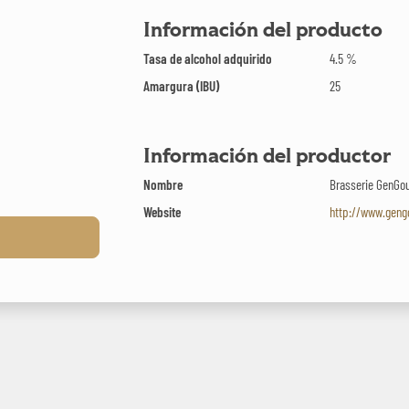
Información del producto
Tasa de alcohol adquirido
4.5 %
Amargura (IBU)
25
Información del productor
Nombre
Brasserie GenGou
Website
http://www.gengo