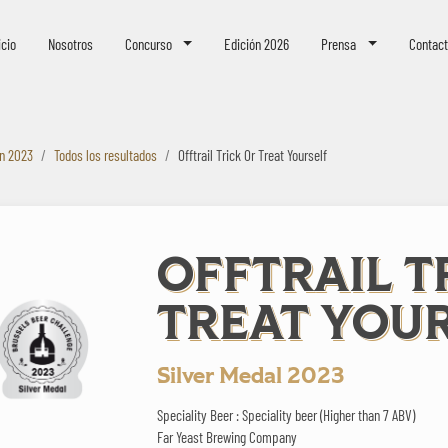
eer Challenge
icio
Nosotros
Concurso
Edición 2026
Prensa
Contac
ón 2023
Todos los resultados
Offtrail Trick Or Treat Yourself
OFFTRAIL T
TREAT YOU
Silver Medal 2023
Speciality Beer : Speciality beer (Higher than 7 ABV)
Far Yeast Brewing Company