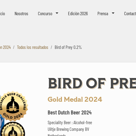
eer Challenge
icio
Nosotros
Concurso
Edición 2026
Prensa
Contac
ón 2024
Todos los resultados
Bird of Prey 0.2%
BIRD OF PR
Gold Medal 2024
Best Dutch Beer 2024
Speciality Beer : Alcohol-free
Uiltje Brewing Company BV
Netherlands