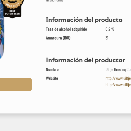
Información del producto
Tasa de alcohol adquirido
0.2 %
Amargura (IBU)
31
Información del productor
Nombre
Uiltje Brewing 
Website
http://www.uiltj
http://www.uiltj