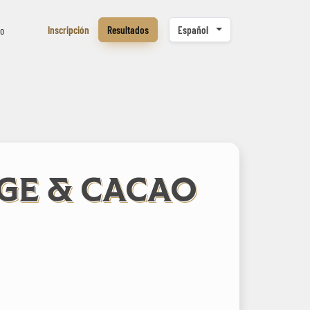
Inscripción
Resultados
Español
to
GE & CACAO