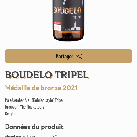
Partager
BOUDELO TRIPEL
Médaille de bronze 2021
Pale&Amber Ale : (Belgian style) Tripel
Brouwerij The Musketeers
Belgium
Données du produit
Alcool par volume
7.8 %