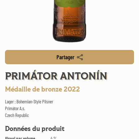
Partager
PRIMÁTOR ANTONÍN
Médaille de bronze 2022
Lager : Bohemian-Style Pilsner
Primátor A.s.
Czech Republic
Données du produit
Alcool par volume
4 %