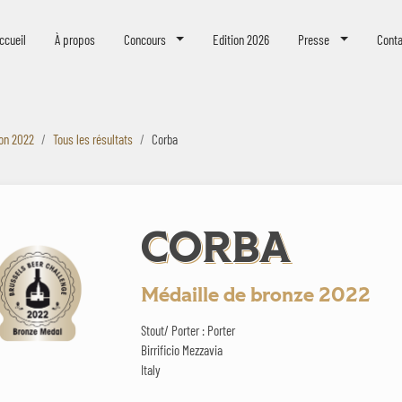
eer Challenge
ccueil
À propos
Concours
Edition 2026
Presse
Conta
ion 2022
Tous les résultats
Corba
CORBA
Médaille de bronze 2022
Stout/ Porter : Porter
Birrificio Mezzavia
Italy