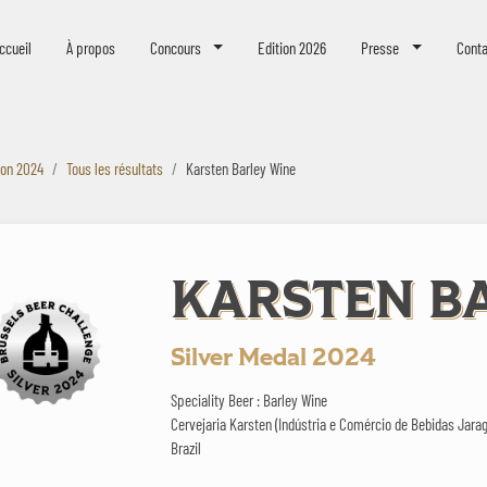
eer Challenge
ccueil
À propos
Concours
Edition 2026
Presse
Conta
ion 2024
Tous les résultats
Karsten Barley Wine
KARSTEN B
Silver Medal 2024
Speciality Beer : Barley Wine
Cervejaria Karsten (Indústria e Comércio de Bebidas Jara
Brazil