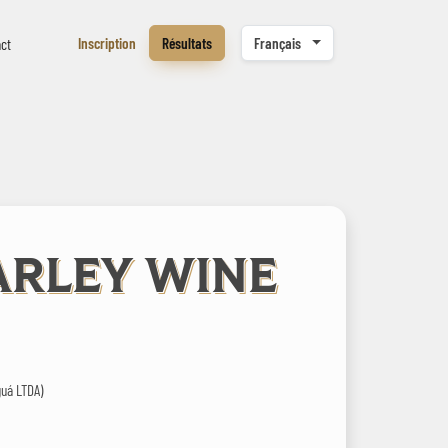
Inscription
Résultats
Français
ct
ARLEY WINE
guá LTDA)