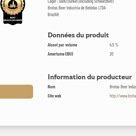
Lager : Dark/Dunkel (including Schwarzbier)
Brotas Beer Industria de Bebidas LTDA
Brazilië
Données du produit
Alcool par volume
4.5 %
Amertume (IBU)
20
Information du producteur
Nom
Brotas Beer Indu
Site web
http://www.brot