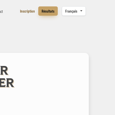
Inscription
Résultats
Français
ct
ER
ER