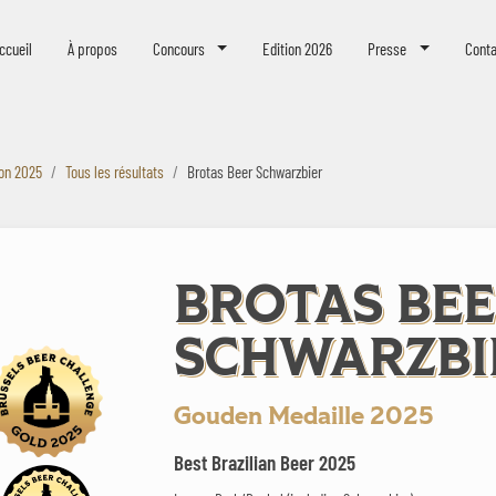
eer Challenge
ccueil
À propos
Concours
Edition 2026
Presse
Conta
ion 2025
Tous les résultats
Brotas Beer Schwarzbier
BROTAS BE
SCHWARZBI
Gouden Medaille 2025
Best Brazilian Beer 2025