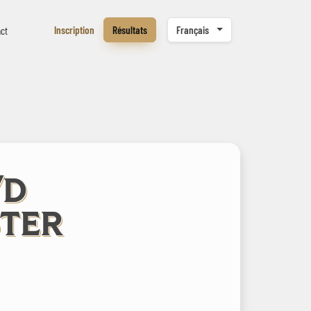
Inscription
Résultats
Français
ct
/D
TER