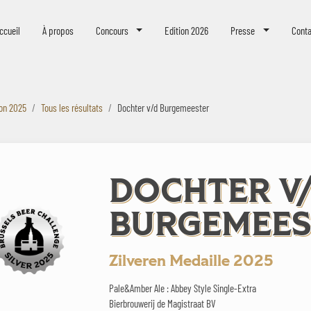
eer Challenge
ccueil
À propos
Concours
Edition 2026
Presse
Conta
ion 2025
Tous les résultats
Dochter v/d Burgemeester
DOCHTER V
BURGEMEES
Zilveren Medaille 2025
Pale&Amber Ale : Abbey Style Single-Extra
Bierbrouwerij de Magistraat BV