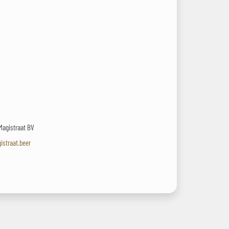
 Magistraat BV
istraat.beer