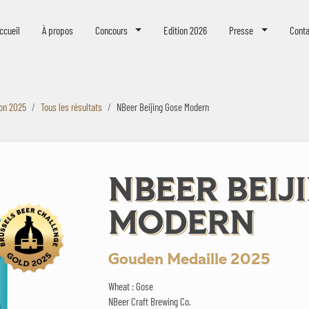
eer Challenge
ccueil
À propos
Concours
Edition 2026
Presse
Conta
ion 2025
Tous les résultats
NBeer Beijing Gose Modern
NBEER BEIJ
MODERN
Gouden Medaille 2025
Wheat : Gose
NBeer Craft Brewing Co.