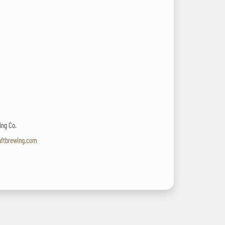
ing Co.
aftbrewing.com