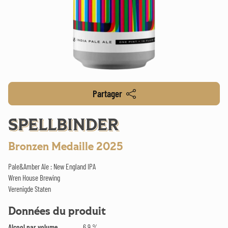
Partager
SPELLBINDER
Bronzen Medaille 2025
Pale&Amber Ale : New England IPA
Wren House Brewing
Verenigde Staten
Données du produit
Alcool par volume
6.9 %