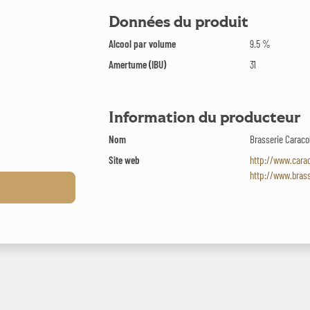
Données du produit
Alcool par volume
9.5 %
Amertume (IBU)
31
Information du producteur
Nom
Brasserie Caraco
Site web
http://www.carac
http://www.brass