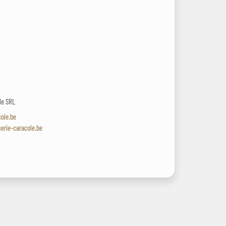
le SRL
ole.be
erie-caracole.be