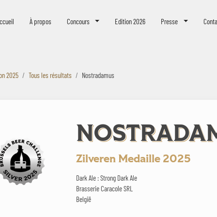
eer Challenge
ccueil
À propos
Concours
Edition 2026
Presse
Conta
ion 2025
Tous les résultats
Nostradamus
NOSTRADA
Zilveren Medaille 2025
Dark Ale : Strong Dark Ale
Brasserie Caracole SRL
België