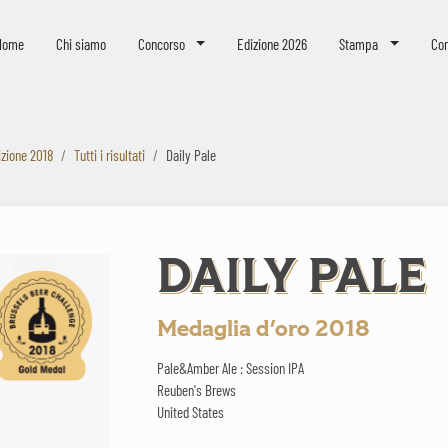
eer Challenge
Home
Chi siamo
Concorso
Edizione 2026
Stampa
Con
izione 2018
Tutti i risultati
Daily Pale
DAILY PALE
Medaglia d'oro 2018
Pale&Amber Ale : Session IPA
Reuben's Brews
United States