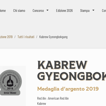
eer Challenge
Home
Chi siamo
Concorso
Edizione 2026
Stampa
Con
izione 2019
Tutti i risultati
Kabrew Gyeongbokgung
KABREW
GYEONGBO
Medaglia d'argento 2019
Red Ale : American Red Ale
Kabrew