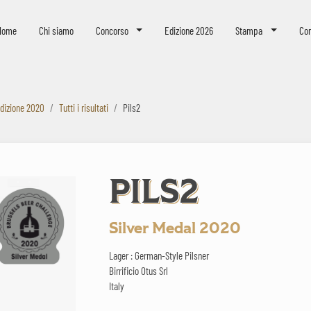
eer Challenge
Home
Chi siamo
Concorso
Edizione 2026
Stampa
Con
dizione 2020
Tutti i risultati
Pils2
PILS2
Silver Medal 2020
Lager : German-Style Pilsner
Birrificio Otus Srl
Italy