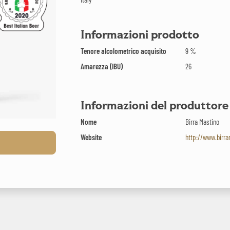
Informazioni prodotto
Tenore alcolometrico acquisito
9 %
Amarezza (IBU)
26
Informazioni del produttore
Nome
Birra Mastino
Website
http://www.birra