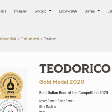
eer Challenge
Home
Chi siamo
Concorso
Edizione 2026
Stampa
Con
dizione 2020
Tutti i risultati
Teodorico
TEODORICO
Gold Medal 2020
Best Italian Beer of the Competition 2020
Stout/ Porter : Baltic Porter
Birra Mastino
Italy