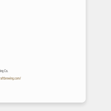
ing Co.
raftbrewing.com/