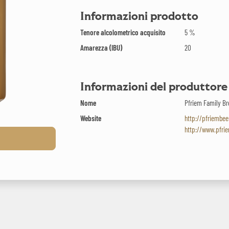
Informazioni prodotto
Tenore alcolometrico acquisito
5 %
Amarezza (IBU)
20
Informazioni del produttore
Nome
Pfriem Family B
Website
http://pfriembe
http://www.pfri