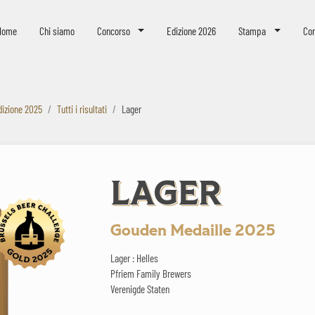
eer Challenge
Home
Chi siamo
Concorso
Edizione 2026
Stampa
Con
dizione 2025
Tutti i risultati
Lager
LAGER
Gouden Medaille 2025
Lager : Helles
Pfriem Family Brewers
Verenigde Staten