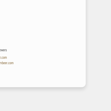
rewers
er.com
embeer.com