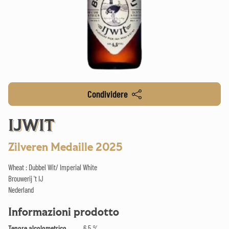
Condividere
IJWIT
Zilveren Medaille 2025
Wheat : Dubbel Wit/ Imperial White
Brouwerij 't IJ
Nederland
Informazioni prodotto
Tenore alcolometrico
6.5 %