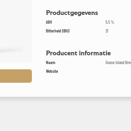
Productgegevens
ABV
5.5 %
Bitterheid (IBU)
21
Producent informatie
Naam
Goose Island Br
Website