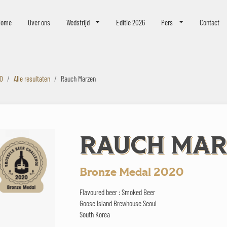
eer Challenge
Home
Over ons
Wedstrijd
Editie 2026
Pers
Contact
20
Alle resultaten
Rauch Marzen
RAUCH MAR
Bronze Medal 2020
Flavoured beer : Smoked Beer
Goose Island Brewhouse Seoul
South Korea