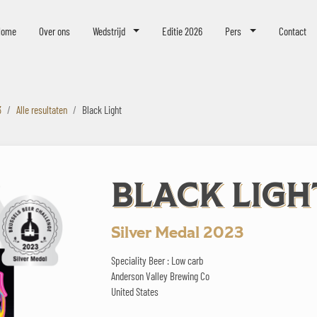
eer Challenge
Home
Over ons
Wedstrijd
Editie 2026
Pers
Contact
3
Alle resultaten
Black Light
BLACK LIGH
Silver Medal 2023
Speciality Beer : Low carb
Anderson Valley Brewing Co
United States