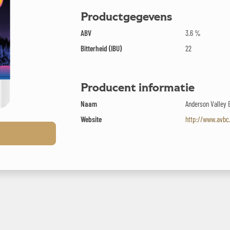
Productgegevens
ABV
3.6 %
Bitterheid (IBU)
22
Producent informatie
Naam
Anderson Valley 
Website
http://www.avb