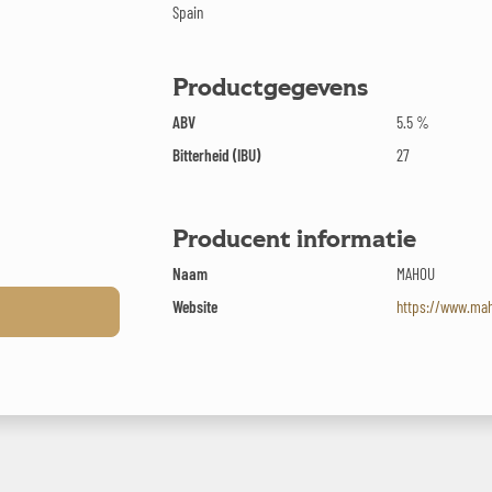
Spain
Productgegevens
ABV
5.5 %
Bitterheid (IBU)
27
Producent informatie
Naam
MAHOU
Website
https://www.mah