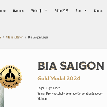
eer Challenge
Home
Over ons
Wedstrijd
Editie 2026
Pers
Contact
4
Alle resultaten
Bia Saigon Lager
BIA SAIGON
Gold Medal 2024
Lager : Light Lager
Saigon Beer - Alcohol - Beverage Corporation (sabeco)
Vietnam