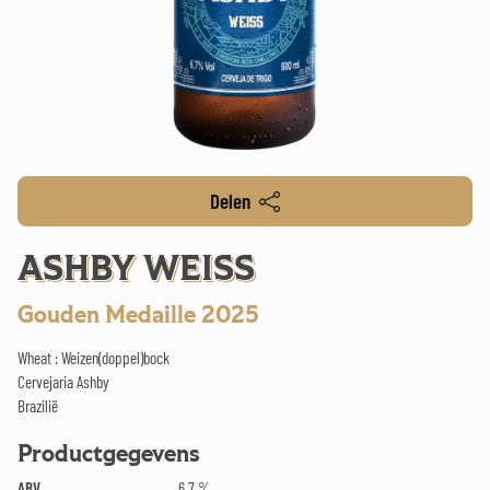
Delen
ASHBY WEISS
Gouden Medaille 2025
Wheat : Weizen(doppel)bock
Cervejaria Ashby
Brazilië
Productgegevens
ABV
6.7 %