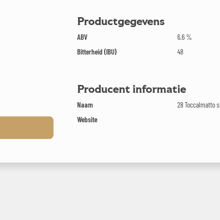
Productgegevens
ABV
6.6 %
Bitterheid (IBU)
48
Producent informatie
Naam
28 Toccalmatto s
Website