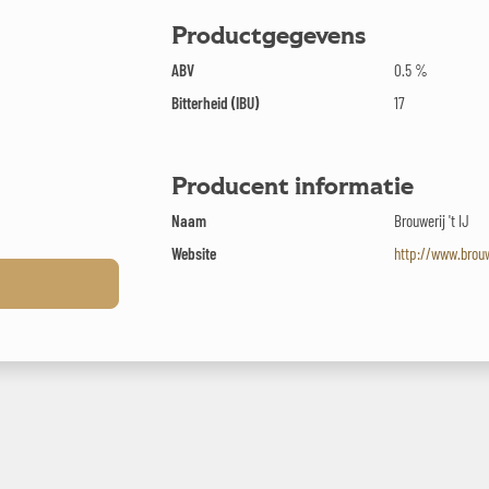
Productgegevens
ABV
0.5 %
Bitterheid (IBU)
17
Producent informatie
Naam
Brouwerij 't IJ
Website
http://www.brouwe