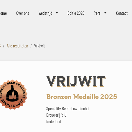
eer Challenge
Home
Over ons
Wedstrijd
Editie 2026
Pers
Contact
5
Alle resultaten
VrIJwit
VRIJWIT
Bronzen Medaille 2025
Speciality Beer : Low-alcohol
Brouwerij 't IJ
Nederland