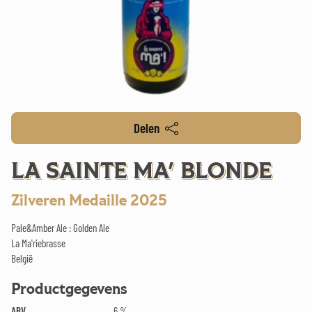
Delen
LA SAINTE MA' BLONDE
Zilveren Medaille 2025
Pale&Amber Ale : Golden Ale
La Ma'riebrasse
België
Productgegevens
ABV
6 %