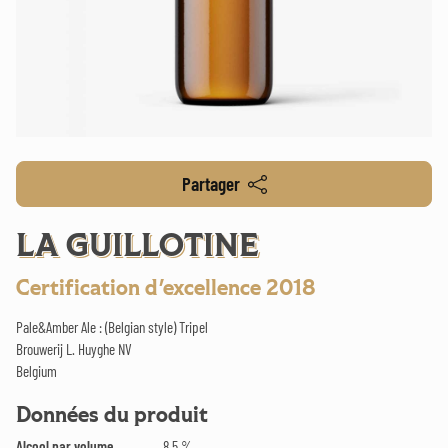
Partager
LA GUILLOTINE
Certification d'excellence 2018
Pale&Amber Ale : (Belgian style) Tripel
Brouwerij L. Huyghe NV
Belgium
Données du produit
Alcool par volume
8.5 %