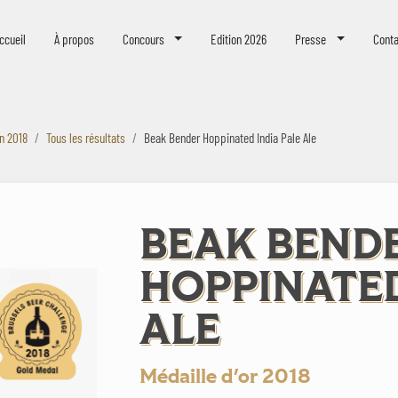
eer Challenge
ccueil
À propos
Concours
Edition 2026
Presse
Conta
on 2018
Tous les résultats
Beak Bender Hoppinated India Pale Ale
BEAK BEND
HOPPINATED
ALE
Médaille d'or 2018