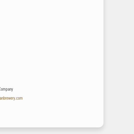
 Company
canbrewery.com