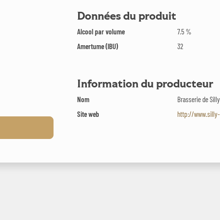
Données du produit
Alcool par volume
7.5 %
Amertume (IBU)
32
Information du producteur
Nom
Brasserie de Sill
Site web
http://www.silly