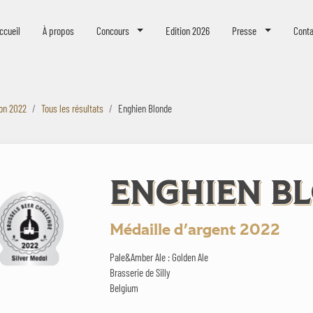
eer Challenge
ccueil
À propos
Concours
Edition 2026
Presse
Conta
ion 2022
Tous les résultats
Enghien Blonde
ENGHIEN B
Médaille d'argent 2022
Pale&Amber Ale : Golden Ale
Brasserie de Silly
Belgium