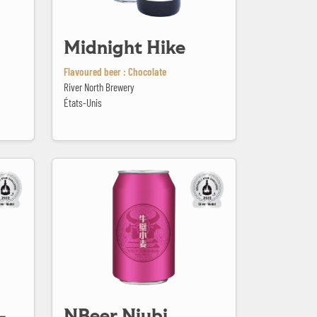
Midnight Hike
Flavoured beer : Chocolate
River North Brewery
États-Unis
NBeer Niubi Wheat
-
NBeer Niubi