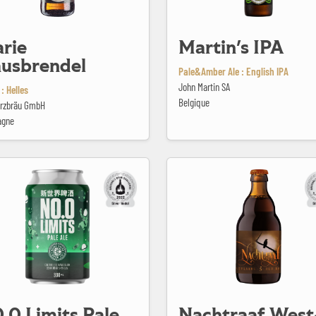
rie
Martin's IPA
usbrendel
Pale&Amber Ale : English IPA
John Martin SA
: Helles
Belgique
rzbräu GmbH
agne
ts Pale Ale
Nachtraaf West-Vlaams Oud Bruin
.0 Limits Pale
Nachtraaf West