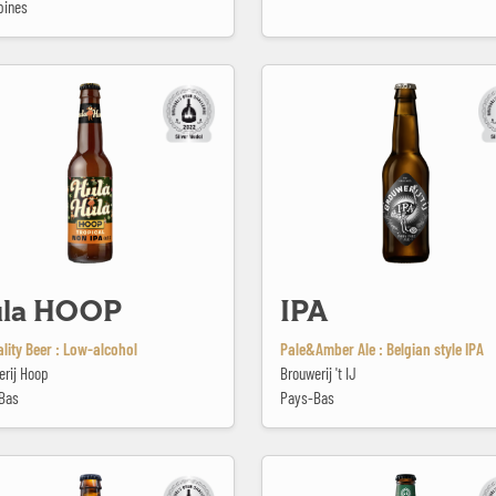
pines
P
IPA
la HOOP
IPA
ality Beer : Low-alcohol
Pale&Amber Ale : Belgian style IPA
erij Hoop
Brouwerij 't IJ
Bas
Pays-Bas
oek
La Sagra Doble Malta