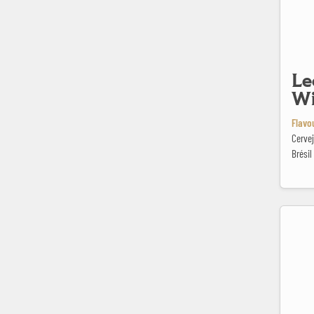
Le
Wi
Flavo
Cervej
Brésil
Marie Hau