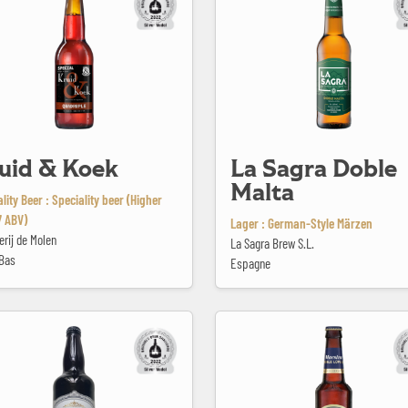
uid & Koek
La Sagra Doble
Malta
lity Beer : Speciality beer (Higher
7 ABV)
Lager : German-Style Märzen
rij de Molen
La Sagra Brew S.L.
Bas
Espagne
a Barley Wine
Mahou Maestra Doble Lúpulo