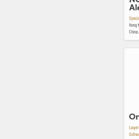
Al
Speci
Hong 
Chine
Ororo Dun
Or
Lager
Schwa