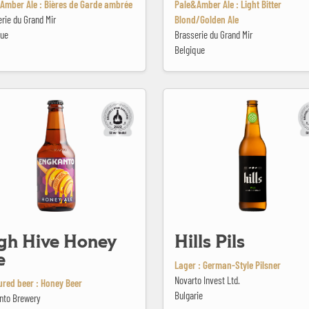
Amber Ale : Bières de Garde ambrée
Pale&Amber Ale : Light Bitter
rie du Grand Mir
Blond/Golden Ale
que
Brasserie du Grand Mir
Belgique
 Honey Ale
Hills Pils
gh Hive Honey
Hills Pils
e
Lager : German-Style Pilsner
Novarto Invest Ltd.
ured beer : Honey Beer
Bulgarie
nto Brewery