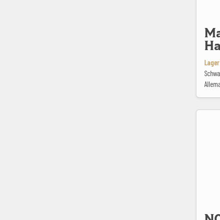
Ma
Ha
Lager 
Schwa
Allem
N0.0 Limi
N0