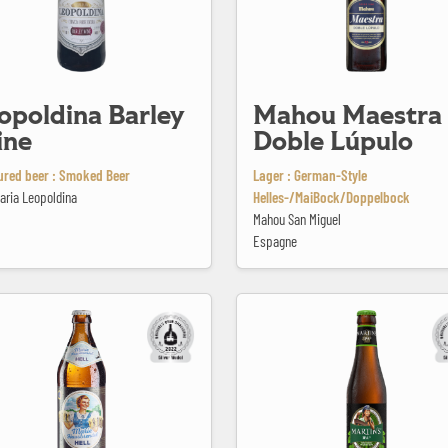
opoldina Barley
Mahou Maestra
ne
Doble Lúpulo
ured beer : Smoked Beer
Lager : German-Style
aria Leopoldina
Helles-/MaiBock/Doppelbock
Mahou San Miguel
Espagne
sbrendel
Martin's IPA