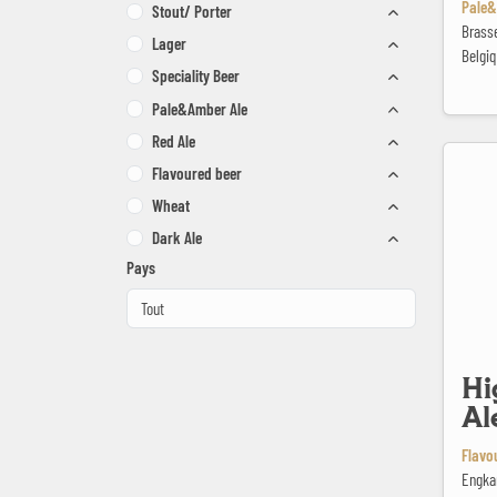
Pale&
Stout/ Porter
Brasse
Lager
Belgi
Speciality Beer
Pale&Amber Ale
Red Ale
High Hive
Flavoured beer
Wheat
Dark Ale
Pays
Hi
Al
Flavo
Engka