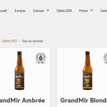
eer Challenge
ccueil
À propos
Concours
Edition 2026
Presse
Conta
Édition 2022
Tous les résultats
 Ambrée
GrandMir Blonde
andMir Ambrée
GrandMir Blond