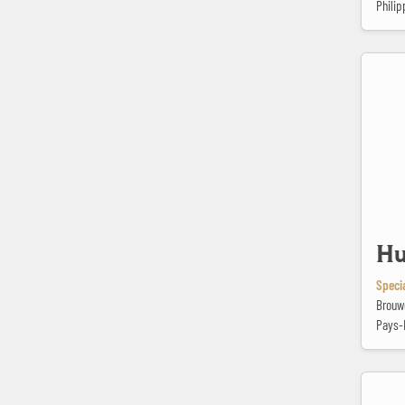
Philip
Hula HOO
Hu
Speci
Brouw
Pays-
Kruid & K