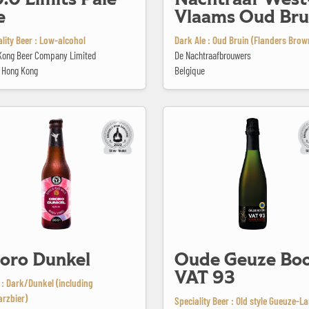
e
Vlaams Oud Bru
ality Beer : Low-alcohol
Dark Ale : Oud Bruin (Flanders Brow
Kong Beer Company Limited
De Nachtraafbrouwers
, Hong Kong
Belgique
kel
Oude Geuze Boon VAT 93
oro Dunkel
Oude Geuze Bo
VAT 93
 : Dark/Dunkel (including
rzbier)
Speciality Beer : Old style Gueuze-L