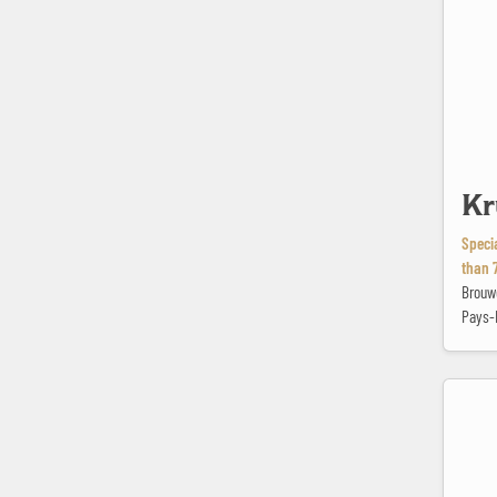
Kr
Specia
than 
Brouwe
Pays-
Leopoldin