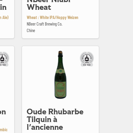
in
Wheat
n Ale)
Wheat : White IPA/Hoppy Weizen
NBeer Craft Brewing Co.
Chine
Oude Rhubarbe Tilquin à l'ancienne
on
Oude Rhubarbe
Tilquin à
l'ancienne
ambic