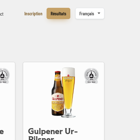
Inscription
Résultats
Français
ct
Gulpener Ur-Pilsner
e
Gulpener Ur-
Pilsner