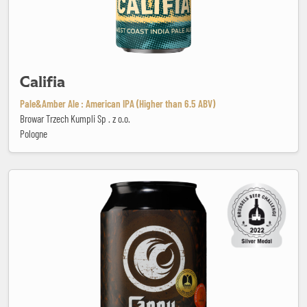
Califia
Pale&Amber Ale : American IPA (Higher than 6.5 ABV)
Browar Trzech Kumpli Sp . z o.o.
Pologne
Cappu dei Capi