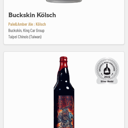
Buckskin Kölsch
Pale&Amber Ale : Kölsch
Buckskin, King Car Group
Taipei Chinois (Taiwan)
Bull Demon King Imperial Stout (Bourbon Barrel Aged)